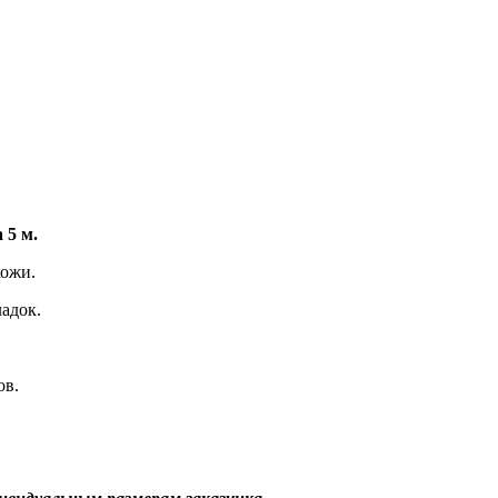
 5 м.
кожи.
ладок.
ов.